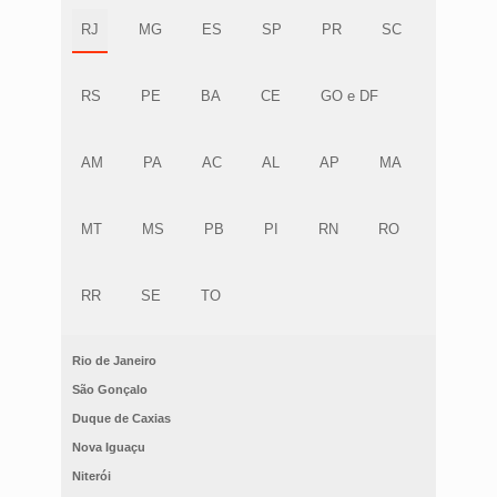
RJ
MG
ES
SP
PR
SC
RS
PE
BA
CE
GO e DF
AM
PA
AC
AL
AP
MA
MT
MS
PB
PI
RN
RO
RR
SE
TO
Rio de Janeiro
São Gonçalo
Duque de Caxias
Nova Iguaçu
Niterói